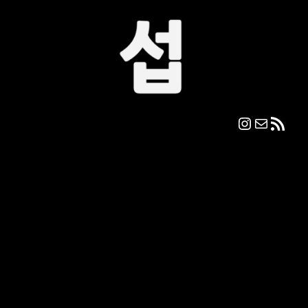
콘
텐
츠
로
바
로
가
기
Instagram
메일
RSS 피드